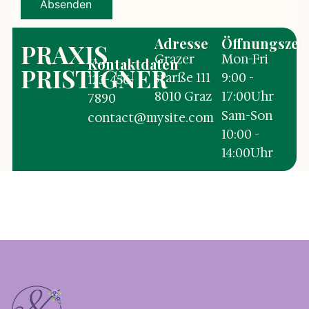
Absenden
Adresse
Öffnungszei
PRAXIS
Grazer
Mon-Fri
Kontaktdaten
PRISTIGNER
starße 111
9:00 -
123-456-
8010 Graz
17:00Uhr
7890
Sam-Son
contact@mysite.com
10:00 -
14:00Uhr